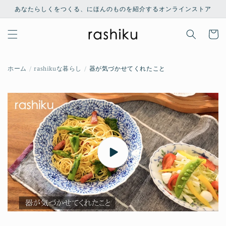
コンテ
あなたらしくをつくる、にほんのものを紹介するオンラインストア
ンツに
進む
カ
ー
ト
ホーム
rashikuな暮らし
器が気づかせてくれたこと