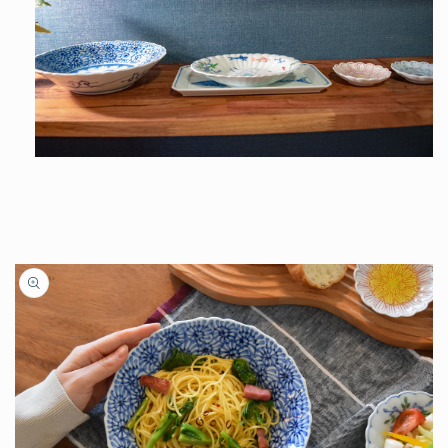
商品情
報にス
キップ