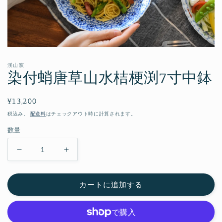
モ
ー
渓山窯
ダ
染付蛸唐草山水桔梗渕7寸中鉢
ル
で
メ
通
¥13,200
デ
常
ィ
税込み。
配送料
はチェックアウト時に計算されます。
ア
価
数量
(1)
格
を
開
染
染
く
付
付
蛸
蛸
カートに追加する
唐
唐
草
草
山
山