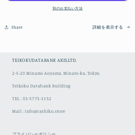
水
水
別のお支払い方法
桔
桔
梗
梗
渕
渕
Share
詳細を表示する
7
7
寸
寸
中
中
鉢
鉢
の
の
TEIKOKUDATABANK AXIS,LTD.
数
数
2-5-20 Minami-Aoyama, Minato-ku, Tokyo,
量
量
を
を
Teikoku Databank Building
減
増
ら
や
TEL : 03-5775-3152
す
す
Mail : info@rashiku.store
プライバシーポリシー