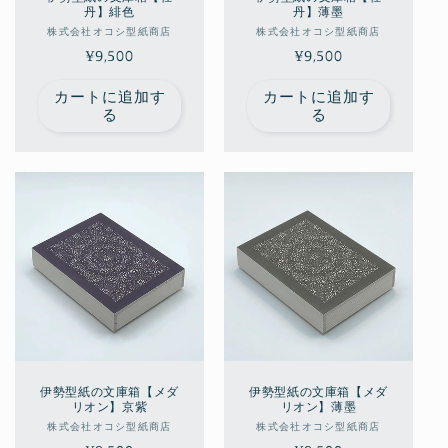
丹】緋色
丹】薄墨
販
販
株式会社オコシ型紙商店
株式会社オコシ型紙商店
通
¥9,500
売
通
¥9,500
売
元:
元:
常
常
カートに追加す
カートに追加す
価
価
る
る
格
格
伊勢型紙の文庫箱【メダ
伊勢型紙の文庫箱【メダ
リオン】京紫
リオン】薄墨
販
販
株式会社オコシ型紙商店
株式会社オコシ型紙商店