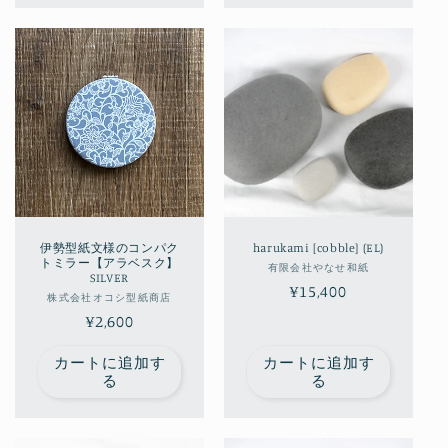
伊勢型紙文様のコンパク
harukami [cobble] (EL)
トミラー【アラベスク】
販
有限会社やなせ和紙
SILVER
通
¥15,400
売
販
株式会社オコシ型紙商店
元:
常
通
¥2,600
売
価
元:
常
カートに追加す
カートに追加す
格
価
る
る
格