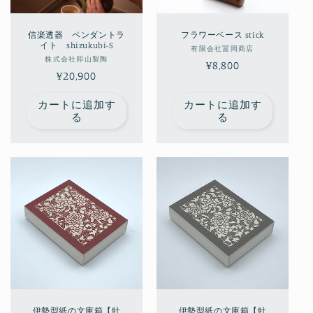
信楽透器 ペンダントラ
フラワーベース stick
イト shizukubi-S
販
有限会社冨岡商店
販
株式会社卯山製陶
通
¥8,800
売
通
¥20,900
売
元:
常
元:
常
価
カートに追加す
カートに追加す
価
格
る
る
格
伊勢型紙の文庫箱【牡
伊勢型紙の文庫箱【牡