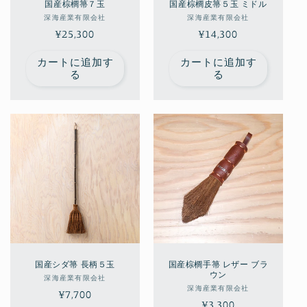
国産棕櫚箒７玉
国産棕櫚皮箒５玉 ミドル
販
販
深海産業有限会社
深海産業有限会社
通
¥25,300
売
通
¥14,300
売
元:
元:
常
常
カートに追加す
カートに追加す
価
価
る
る
格
格
国産シダ箒 長柄５玉
国産棕櫚手箒 レザー ブラ
ウン
販
深海産業有限会社
販
深海産業有限会社
通
¥7,700
売
通
¥3,300
売