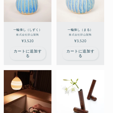
一輪挿し（しずく）
一輪挿し（まる）
販
販
株式会社卯山製陶
株式会社卯山製陶
通
¥3,520
売
通
¥3,520
売
元:
元:
常
常
カートに追加す
カートに追加す
価
価
る
る
格
格