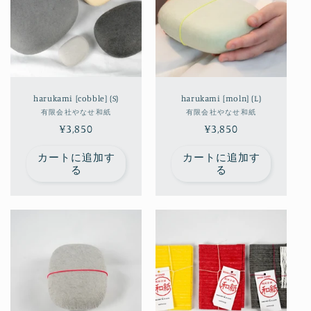
harukami [cobble] (S)
harukami [moln] (L)
販
販
有限会社やなせ和紙
有限会社やなせ和紙
通
¥3,850
売
通
¥3,850
売
元:
元:
常
常
カートに追加す
カートに追加す
価
価
る
る
格
格