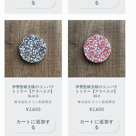
る
る
格
格
伊勢型紙文様のコンパク
伊勢型紙文様のコンパク
トミラー【アラベスク】
トミラー【アラベスク】
BLACK
RED
販
販
株式会社オコシ型紙商店
株式会社オコシ型紙商店
通
¥2,600
売
通
¥2,600
売
元:
元:
常
常
カートに追加す
カートに追加す
価
価
る
る
格
格