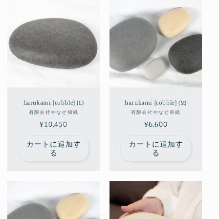
harukami [cobble] (L)
harukami [cobble] (M)
販
販
有限会社やなせ和紙
有限会社やなせ和紙
通
¥10,450
売
通
¥6,600
売
元:
元:
常
常
カートに追加す
カートに追加す
価
価
る
る
格
格