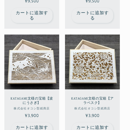
通
¥9,500
売
通
¥9,500
売
元:
元:
常
常
カートに追加す
カートに追加す
価
価
る
る
格
格
KATAGAMI文様の宝箱【波
KATAGAMI文様の宝箱【ア
にうさぎ】
ラベスク】
販
販
株式会社オコシ型紙商店
株式会社オコシ型紙商店
通
¥3,900
売
通
¥3,900
売
元:
元:
常
常
カートに追加す
カートに追加す
価
価