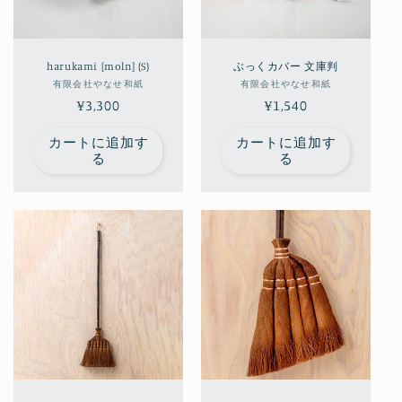
harukami [moln] (S)
ぶっくカバー 文庫判
販
販
有限会社やなせ和紙
有限会社やなせ和紙
通
¥3,300
売
通
¥1,540
売
元:
元:
常
常
カートに追加す
カートに追加す
価
価
る
る
格
格