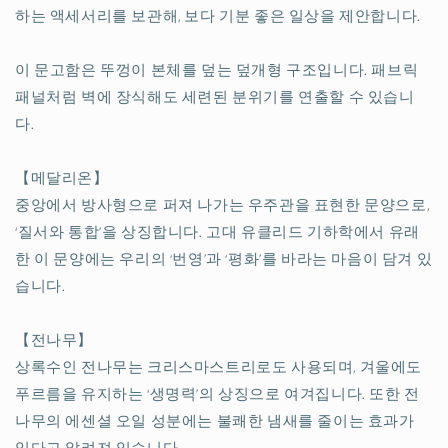
교
교
하는 액세서리를 보관해, 보다 기분 좋은 일상을 제안합니다.
토
토
자
자
이 문고함은 뚜껑이 본체를 덮는 덮개형 구조입니다. 패브릭
색
색
패널처럼 벽에 장식해도 세련된 분위기를 연출할 수 있습니
수
수
다.
량
량
줄
늘
임
림
【메달리온】
중앙에서 방사형으로 퍼져 나가는 우주관을 표현한 문양으로,
‘질서와 통합’을 상징합니다. 고대 유클리드 기하학에서 유래
한 이 문양에는 우리의 ‘번영’과 ‘평화’를 바라는 마음이 담겨 있
습니다.
【전나무】
상록수인 전나무는 크리스마스트리로도 사용되며, 겨울에도
푸르름을 유지하는 ‘생명력’의 상징으로 여겨집니다. 또한 전
나무의 에센셜 오일 성분에는 불쾌한 냄새를 줄이는 효과가
있다고 알려져 있습니다.