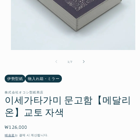
모
달
의
1
/
7
에
서
미
伊勢型紙
物入れ箱・ミラー
디
어
1
株式会社オコシ型紙商店
열
이세가타가미 문고함【메달리
기
온】교토 자색
정
₩126,000
가
배송료
는 결제 시 계산됩니다.