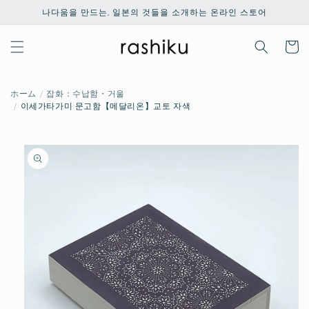
콘텐츠
나다움을 만드는, 일본의 것들을 소개하는 온라인 스토어
로 건너
뛰기
카
트
ホーム
잡화：수납함・거울
이세가타가미 문고함【메달리온】교토 자색
제품 정
보로 건
너뛰기