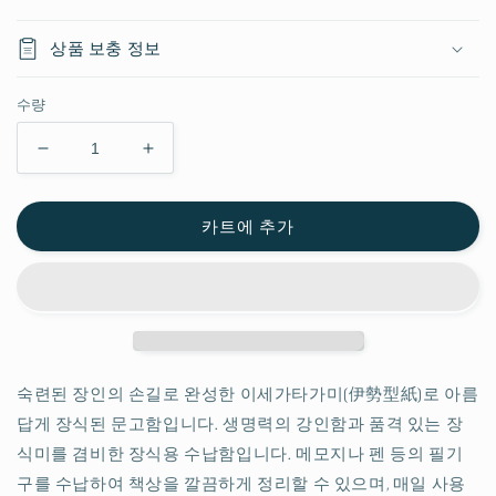
상품 보충 정보
수량
이
이
세
세
가
가
카트에 추가
타
타
가
가
미
미
문
문
고
고
함
함
숙련된 장인의 손길로 완성한 이세가타가미(伊勢型紙)로 아름
【메
【메
답게 장식된 문고함입니다. 생명력의 강인함과 품격 있는 장
달
달
리
리
식미를 겸비한 장식용 수납함입니다. 메모지나 펜 등의 필기
온】
온】
구를 수납하여 책상을 깔끔하게 정리할 수 있으며, 매일 사용