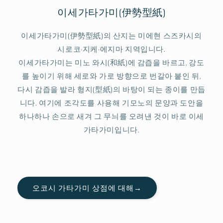
이세가타가미(伊勢型紙)
이세가타가미(伊勢型紙)의 산지는 미에현 스즈카시의
시로코·지케·에지마 지역입니다.
이세가타가미는 미노 와시(和紙)에 감즙을 바르고, 강도
를 높이기 위해 세로와 가로 방향으로 번갈아 붙인 뒤,
다시 감즙을 발라 형지(型紙)의 바탕이 되는 종이를 만듭
니다. 여기에 조각도를 사용해 기모노의 문양과 도안을
하나하나 손으로 새겨 그 무늬를 오려낸 것이 바로 이세
가타가미입니다.
오코시 가타가미 상점에 대해→