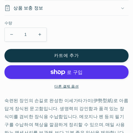
상품 보충 정보
수량
이
이
세
세
가
가
카트에 추가
타
타
가
가
미
미
문
문
다른 결제 옵션
고
고
함
함
숙련된 장인의 손길로 완성한 이세가타가미(伊勢型紙)로 아름
【메
【메
답게 장식된 문고함입니다. 생명력의 강인함과 품격 있는 장
달
달
리
리
식미를 겸비한 장식용 수납함입니다. 메모지나 펜 등의 필기
온】
온】
구를 수납하여 책상을 깔끔하게 정리할 수 있으며, 매일 사용
연
연
하는 액세서리를 보관해, 보다 기분 좋은 일상을 제안합니다.