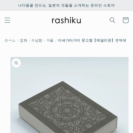
콘텐츠
나다움을 만드는, 일본의 것들을 소개하는 온라인 스토어
로 건너
뛰기
카
트
ホーム
잡화：수납함・거울
이세가타가미 문고함【메달리온】연먹색
제품 정
보로 건
너뛰기