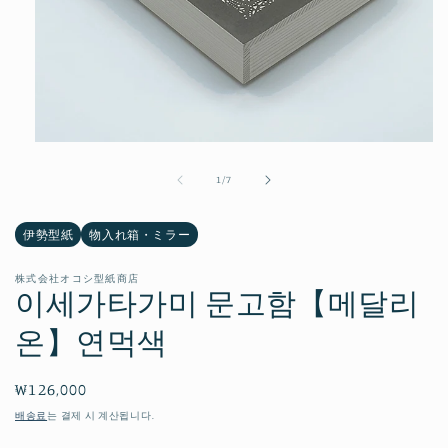
모
달
의
1
/
7
에
서
미
伊勢型紙
物入れ箱・ミラー
디
어
1
株式会社オコシ型紙商店
열
이세가타가미 문고함【메달리
기
온】연먹색
정
₩126,000
가
배송료
는 결제 시 계산됩니다.