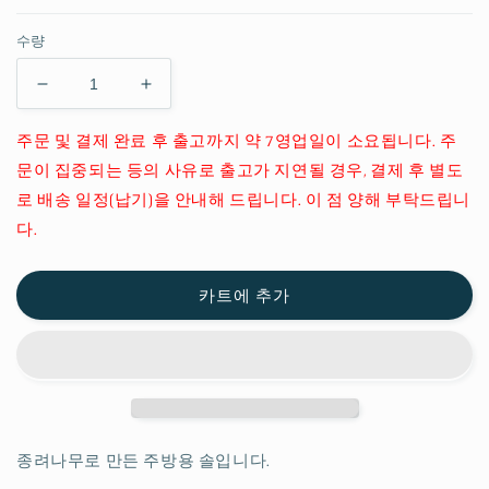
수량
종
종
려
려
주문 및 결제 완료 후 출고까지 약 7영업일이 소요됩니다. 주
키
키
문이 집중되는 등의 사유로 출고가 지연될 경우, 결제 후 별도
친
친
로 배송 일정(납기)을 안내해 드립니다. 이 점 양해 부탁드립니
브
브
러
러
다.
시
시
쇼
쇼
카트에 추가
트
트
(일
(일
본
본
제)
제)
수
수
량
량
종려나무로 만든 주방용 솔입니다.
줄
늘
임
림