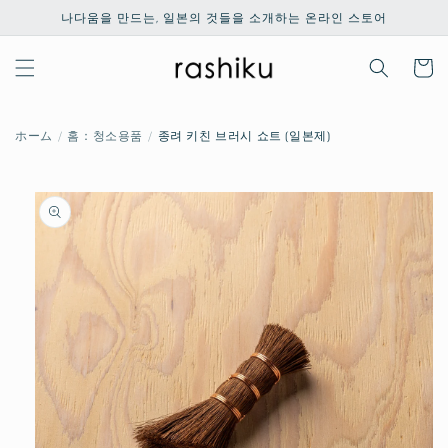
콘텐츠
나다움을 만드는, 일본의 것들을 소개하는 온라인 스토어
로 건너
뛰기
카
트
ホーム
홈：청소용품
종려 키친 브러시 쇼트 (일본제)
제품 정
보로 건
너뛰기