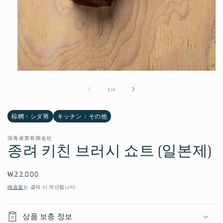
모
달
의
1
/
4
에
서
미
棕櫚・シダ箒
キッチン：その他
디
어
1
深海産業有限会社
열
종려 키친 브러시 쇼트 (일본제)
기
정
₩22,000
가
배송료
는 결제 시 계산됩니다.
상품 보충 정보