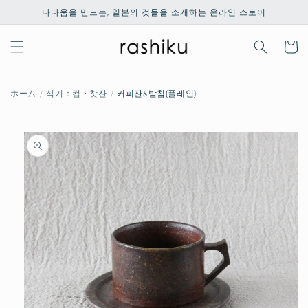
콘텐츠
나다움을 만드는, 일본의 것들을 소개하는 온라인 스토어
로 건너
뛰기
카
트
ホーム
식기：컵・찻잔
커피잔&받침(플레인)
제품 정
보로 건
너뛰기