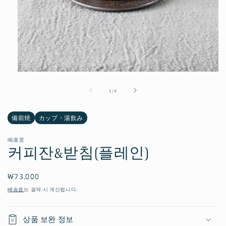
모
달
의
1
/
4
에
서
미
備前焼
カップ・湯飲み
디
어
1
鳴瀧窯
열
커피잔&받침(플레인)
기
정
₩73,000
가
배송료
는 결제 시 계산됩니다.
상품 보완 정보