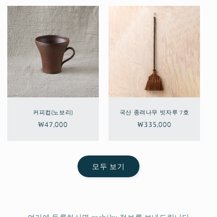
커피컵(노보리)
국산 종려나무 빗자루 7호
정
₩47,000
정
₩335,000
가
가
모두 보기