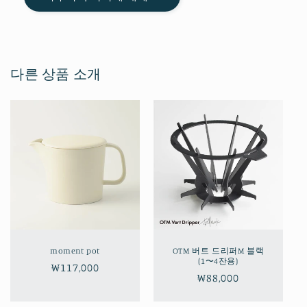
다른 상품 소개
moment pot
OTM 버트 드리퍼M 블랙
(1〜4잔용)
정
₩117,000
정
₩88,000
가
가