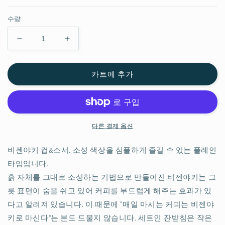
수량
커
커
피
피
잔
잔
카트에 추가
&amp;
&amp;
받
받
침
침
(플
(플
레
레
다른 결제 옵션
인)
인)
비젠야키 컵&소서. 소성 색상을 심플하게 즐길 수 있는 플레인
수
수
량
량
타입입니다.
줄
늘
흙 자체를 그대로 소성하는 기법으로 만들어진 비젠야키는 그
임
림
릇 표면이 숨을 쉬고 있어 커피를 부드럽게 해주는 효과가 있
다고 알려져 있습니다. 이 때문에 "매일 마시는 커피는 비젠야
키로 마신다"는 분도 드물지 않습니다. 세트인 잔받침은 작은