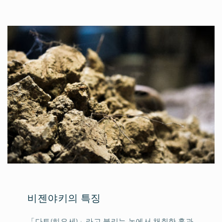
비젠야키의 특징
「다토(히요세)」라고 불리는 논에서 채취한 흙과