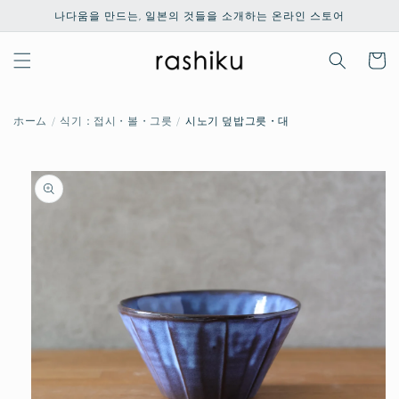
콘텐츠
나다움을 만드는, 일본의 것들을 소개하는 온라인 스토어
로 건너
뛰기
카
트
ホーム
식기：접시・볼・그릇
시노기 덮밥그릇・대
제품 정
보로 건
너뛰기