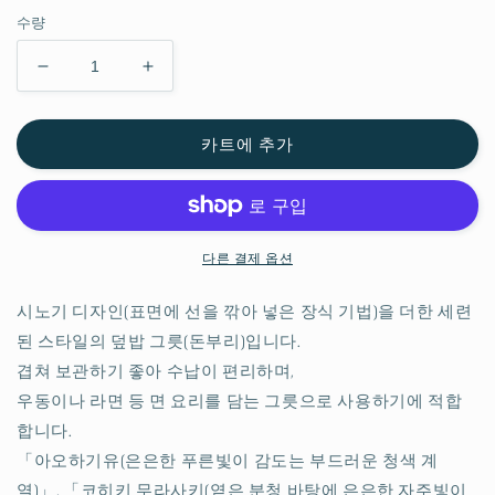
수량
시
시
노
노
기
기
카트에 추가
덮
덮
밥
밥
그
그
릇・
릇・
다른 결제 옵션
대
대
수
수
시노기 디자인(표면에 선을 깎아 넣은 장식 기법)을 더한 세련
량
량
된 스타일의 덮밥 그릇(돈부리)입니다.
줄
늘
임
림
겹쳐 보관하기 좋아 수납이 편리하며,
우동이나 라면 등 면 요리를 담는 그릇으로 사용하기에 적합
합니다.
「아오하기유(은은한 푸른빛이 감도는 부드러운 청색 계
열)」, 「코히키 무라사키(옅은 분청 바탕에 은은한 자주빛이