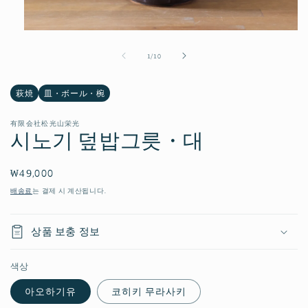
모
달
의
1
/
10
에
서
미
萩焼
皿・ボール・椀
디
어
1
有限会社松光山栄光
열
시노기 덮밥그릇・대
기
정
₩49,000
가
배송료
는 결제 시 계산됩니다.
상품 보충 정보
색상
아오하기유
코히키 무라사키