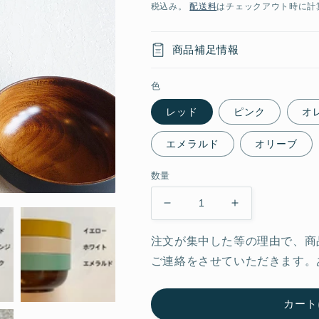
常
税込み。
配送料
はチェックアウト時に計
価
格
商品補足情報
色
レッド
ピンク
オ
エメラルド
オリーブ
数量
ス
ス
タ
タ
注文が集中した等の理由で、商
ッ
ッ
ご連絡をさせていただきます。
キ
キ
ン
ン
グ
グ
カート
ボ
ボ