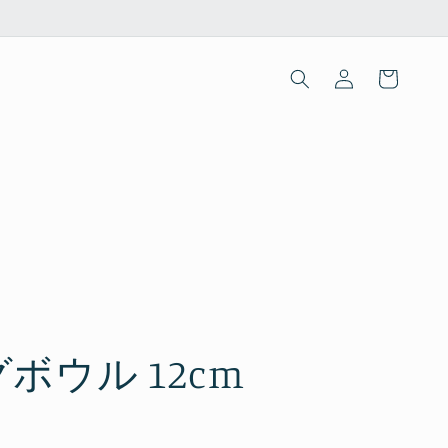
ロ
カ
グ
ー
イ
ト
ン
ボウル 12cm