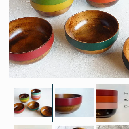
モ
ー
ダ
ル
で
メ
デ
ィ
ア
(1)