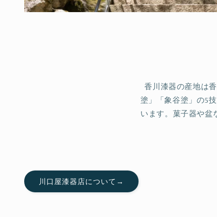
香川漆器の産地は香
塗」「象谷塗」の5
います。菓子器や盆
川口屋漆器店について→