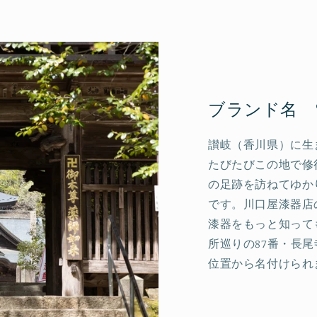
ブランド名 ”8
讃岐（香川県）に生ま
たびたびこの地で修
の足跡を訪ねてゆか
です。川口屋漆器店
漆器をもっと知って
所巡りの87番・長
位置から名付けられ