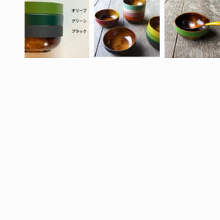
を
開
く