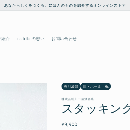
あなたらしくをつくる、にほんのものを紹介するオンラインストア
ご紹介
rashikuの想い
お問い合わせ
香川漆器
皿・ボール・椀
株式会社川口屋漆器店
スタッキング
通
¥9,900