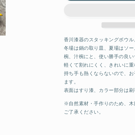
ウ
ウ
ル
ル
12cm
12cm
の
の
数
数
香川漆器のスタッキングボウル
量
量
を
を
冬場は鍋の取り皿、夏場はソー
減
増
椀、汁椀にと、使い勝手の良い
ら
や
軽くて割れにくく、きれいに重
す
す
持ち手も熱くならないので、お
ます。
表面はすり漆、カラー部分は刷
※自然素材・手作りのため、木
ご了承ください。