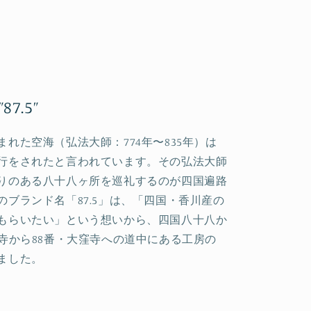
7.5”
れた空海（弘法大師：774年〜835年）は
行をされたと言われています。その弘法大師
りのある八十八ヶ所を巡礼するのが四国遍路
のブランド名「87.5」は、「四国・香川産の
もらいたい」という想いから、四国八十八か
尾寺から88番・大窪寺への道中にある工房の
ました。