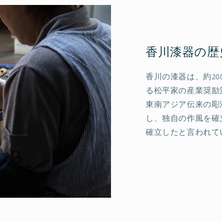
香川漆器の歴
香川の漆器は、約2
る松平家の産業奨励
東南アジア伝来の彫
し、独自の作風を確
確立したと言われて