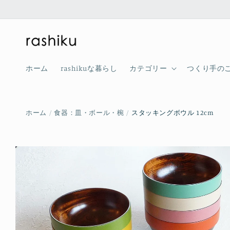
コンテ
ンツに
進む
ホーム
rashikuな暮らし
カテゴリー
つくり手の
ホーム
食器：皿・ボール・椀
スタッキングボウル 12cm
商品情
報にス
キップ