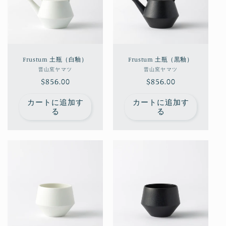
Frustum 土瓶（白釉）
Frustum 土瓶（黒釉）
販
販
晋山窯ヤマツ
晋山窯ヤマツ
通
$856.00
売
通
$856.00
売
元:
元:
常
常
カートに追加す
カートに追加す
価
価
る
る
格
格