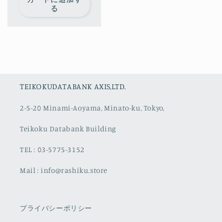
価
る
格
TEIKOKUDATABANK AXIS,LTD.
2-5-20 Minami-Aoyama, Minato-ku, Tokyo,
Teikoku Databank Building
TEL : 03-5775-3152
Mail : info@rashiku.store
プライバシーポリシー