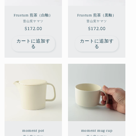
Frustum 煎茶（白釉）
Frustum 煎茶（黒釉）
販
販
晋山窯ヤマツ
晋山窯ヤマツ
通
$172.00
売
通
$172.00
売
元:
元:
常
常
カートに追加す
カートに追加す
価
価
る
る
格
格
moment pot
moment mug cup