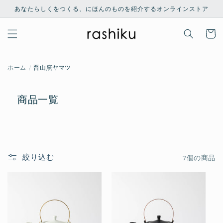
コンテ
あなたらしくをつくる、にほんのものを紹介するオンラインストア
ンツに
進む
カ
ー
ト
ホーム
晋山窯ヤマツ
商品一覧
絞り込む
7個の商品