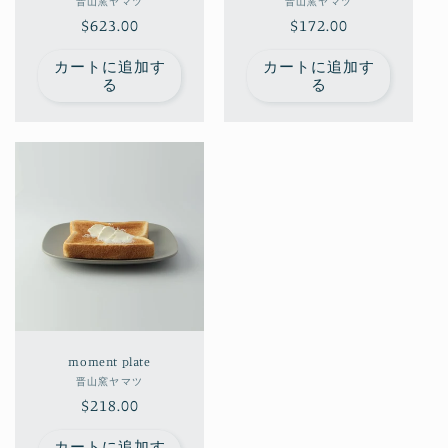
販
販
晋山窯ヤマツ
晋山窯ヤマツ
通
$623.00
売
通
$172.00
売
元:
元:
常
常
カートに追加す
カートに追加す
価
価
る
る
格
格
moment plate
販
晋山窯ヤマツ
通
$218.00
売
元:
常
カートに追加す